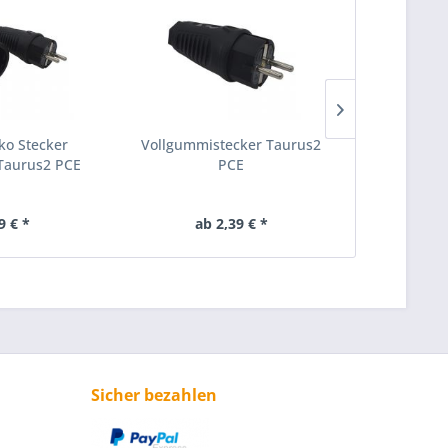
ko Stecker
Vollgummistecker Taurus2
Gummikabel 
Taurus2 PCE
PCE
F 3G2,5m
gummi
Inhalt
50 Mete
9 € *
ab 2,39 € *
104
Sicher bezahlen