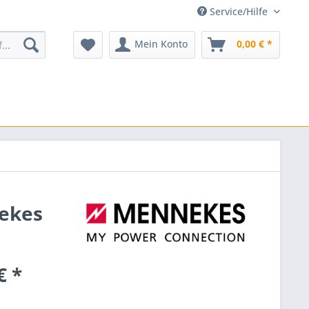
Service/Hilfe
Mein Konto
0,00 € *
nekes
€ *