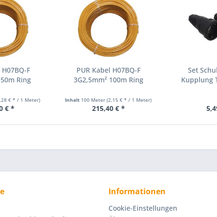
l H07BQ-F
PUR Kabel H07BQ-F
Set Schu
 50m Ring
3G2,5mm² 100m Ring
Kupplung 
Voll
,28 € * / 1 Meter)
Inhalt
100 Meter
(2,15 € * / 1 Meter)
0 € *
215,40 € *
5,4
ce
Informationen
Cookie-Einstellungen