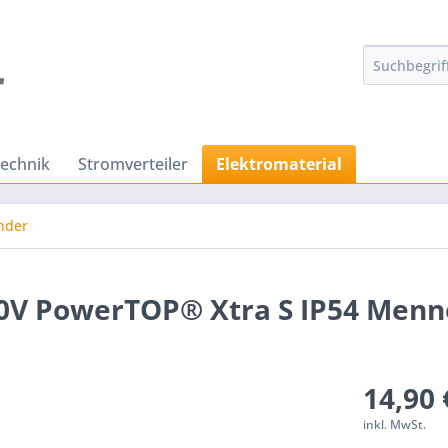
technik
Stromverteiler
Elektromaterial
nder
0V PowerTOP® Xtra S IP54 Men
14,90 
inkl. MwSt.