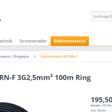
technik
Stromverteiler
Elektromaterial
rware / Ringware
Gummikabel H07RN-F
RN-F 3G2,5mm² 100m Ring
195,50
Inhalt:
100 Met
inkl. MwSt.