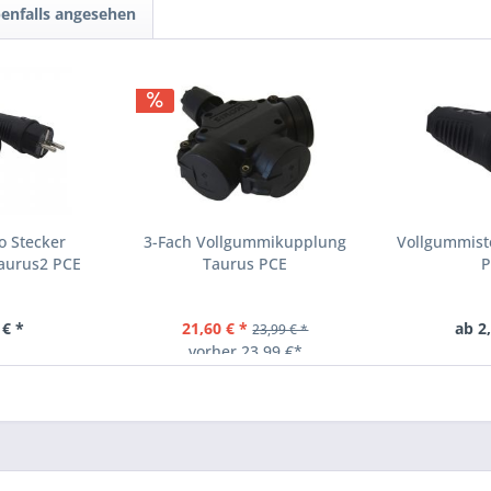
enfalls angesehen
o Stecker
3-Fach Vollgummikupplung
Vollgummist
aurus2 PCE
Taurus PCE
P
gummi
 € *
21,60 € *
ab 2
23,99 € *
vorher 23,99 €*