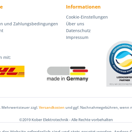
ce
Informationen
Cookie-Einstellungen
en und Zahlungsbedingungen
Über uns
ht
Datenschutz
Impressum
n mit:
zl. Mehrwertsteuer zzgl.
Versandkosten
und ggf. Nachnahmegebühren, wenn ni
©2019 Kober Elektrotechnik - Alle Rechte vorbehalten
b der Website erforderlich sind und stets gesetzt werden. Andere 