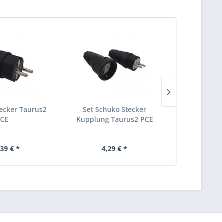
ecker Taurus2
Set Schuko Stecker
Gummisteck
CE
Kupplung Taurus2 PCE
Gummi
,39 € *
4,29 € *
ab 